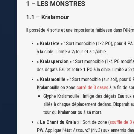
1 – LES MONSTRES
1.1 – Kralamour
Il possède 4 sorts et une importante faiblesse dans l’élém
«
Kralatête
» : Sort monocible (1-2 PO), pour 4 PA.
à la cible. Limité à 2/tour et à 1/cible.
«
Kralaspersion
» : Sort monocible (1-4 PO modifiab
des dégâts Eau et retire 1 PO à la cible. Limité à 2/t
«
Kralamouille
» : Sort monocible (sur soi), pour 0
Kralamouille en zone
carré de 3 cases
à la fin de so
Glyphe Kralamouille : Inflige des dégats Eau aux
alliés à chaque déplacement dedans. Disparaît a
tour du Kralamour ou à sa mort.
«
Le Chant du Krala
» : Sort de zone (
souffle de 3
PW. Applique l’état
Assourdi
(niv.3) aux ennemis dans