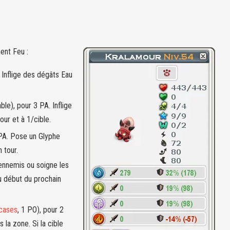
ent Feu :
 Inflige des dégâts Eau
le), pour 3 PA. Inflige
our et à 1/cible.
 PA. Pose un Glyphe
n tour.
 ennemis ou soigne les
u début du prochain
 cases
, 1 PO), pour 2
 la zone. Si la cible