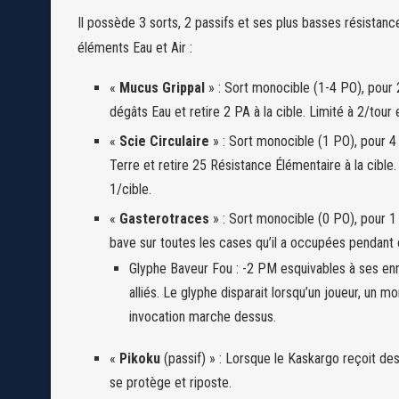
Il possède 3 sorts, 2 passifs et ses plus basses résistanc
éléments Eau et Air :
«
Mucus Grippal
» : Sort monocible (1-4 PO), pour 2
dégâts Eau et retire 2 PA à la cible. Limité à 2/tour 
«
Scie Circulaire
» : Sort monocible (1 PO), pour 4
Terre et retire 25 Résistance Élémentaire à la cible.
1/cible.
«
Gasterotraces
» : Sort monocible (0 PO), pour 
bave sur toutes les cases qu’il a occupées pendant 
Glyphe Baveur Fou : -2 PM esquivables à ses e
alliés. Le glyphe disparait lorsqu’un joueur, un m
invocation marche dessus.
«
Pikoku
(passif) » : Lorsque le Kaskargo reçoit d
se protège et riposte.