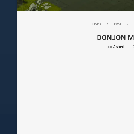
Home
PvM
DONJON M
par
Ashed