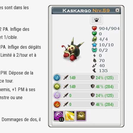
es sont dans les
 PA. Inflige des
et 1/cible.
 PA. Inflige des dégâts
 Limité à 2/tour et à
1 PW. Dépose de la
ce tour.
nnemis, +1 PM à ses
onstre ou une
es Dommages de dos, il