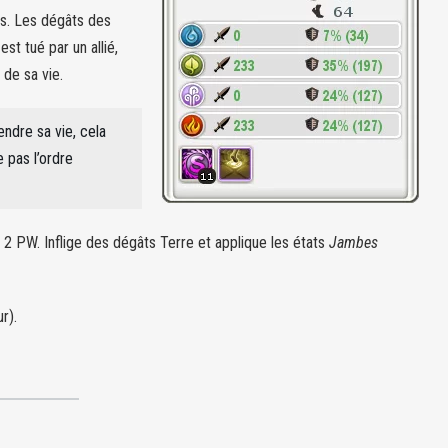
rs. Les dégâts des
est tué par un allié,
 de sa vie.
rendre sa vie, cela
pas l’ordre
 2 PW. Inflige des dégâts Terre et applique les états
Jambes
r).