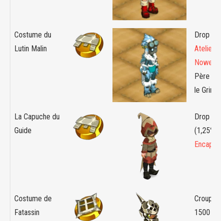
Costume du
Drop : D
Lutin Malin
Atelier 
Nowel
su
Père No
le Grinch
La Capuche du
Drop : B
Guide
(1,25%) 
Encapuc
Costume de
Croupier
Fatassin
1500 or