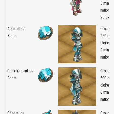
3 minim
nation d
Sufokia
Aspirant de
Croupier
Bonta
250 orb
gloire +
9 minim
nation d
Commandant de
Croupier
Bonta
500 orb
gloire +
6 minim
nation d
Général de
Croupier