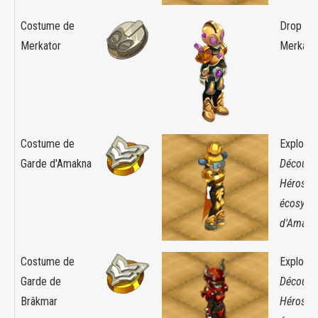
Costume de
Drop :
Merkator
Merkato
Costume de
Exploit :
Garde d'Amakna
Découver
Héros d
écosyst
d'Amakn
Costume de
Exploit :
Garde de
Découver
Brâkmar
Héros d