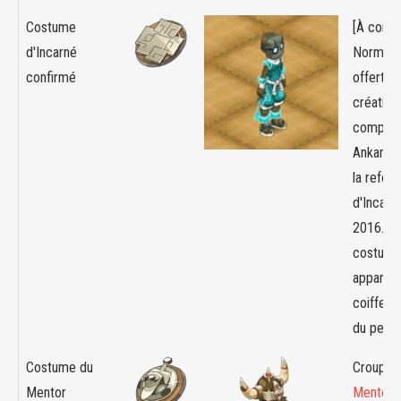
Costume
[À confi
d'Incarné
Normal
confirmé
offert à 
création
compte
Ankama,
la refont
d'Incarn
2016. C
costume 
apparent
coiffe é
du pers
Costume du
Croupier 
Mentor
Mentor
(