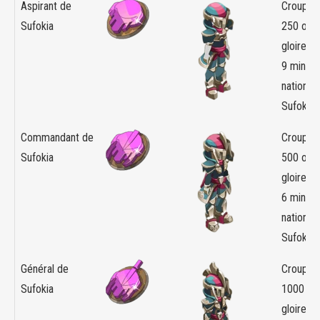
Aspirant de
Croupier
Sufokia
250 orb
gloire +
9 minim
nation d
Sufokia
Commandant de
Croupier
Sufokia
500 orb
gloire +
6 minim
nation d
Sufokia
Général de
Croupier
Sufokia
1000 or
gloire +