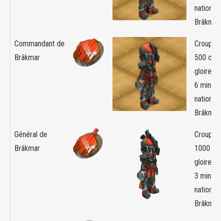
nation d
Brâkmar
Commandant de
Croupier
Brâkmar
500 orb
gloire +
6 minim
nation d
Brâkmar
Général de
Croupier
Brâkmar
1000 or
gloire +
3 minim
nation d
Brâkmar