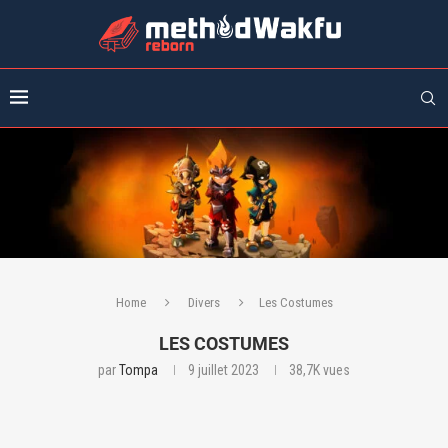
Home
Divers
Les Costumes
LES COSTUMES
par
Tompa
9 juillet 2023
38,7K
vues