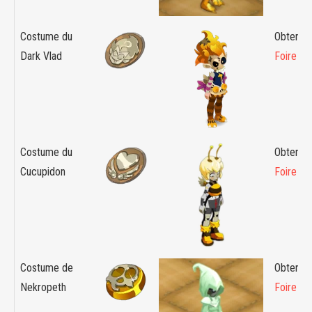
Costume du
Obtenabl
Dark Vlad
Foire du
Costume du
Obtenabl
Cucupidon
Foire du
Costume de
Obtenabl
Nekropeth
Foire du