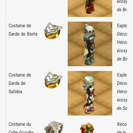
écosyst
de Brâk
Costume de
Exploit :
Garde de Bonta
Découver
Héros d
écosyst
de Bont
Costume de
Exploit :
Garde de
Découver
Sufokia
Héros d
écosyst
de Sufok
Costume du
Récomp
Culte Occulte
de la qu