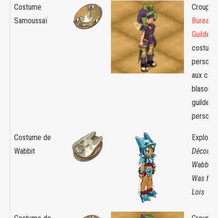
Costume
Croupier 
Samoussaï
Bureau 
Guilde
- 
costume
personna
aux coul
blason d
guilde d
personn
Costume de
Exploit :
Wabbit
Découver
Wabbit -
Was font
Lois