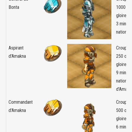
Bonta
1000 or
gloire +
3 minim
nation d
Aspirant
Croupier
d'Amakna
250 orb
gloire +
9 minim
nation
d'Amakn
Commandant
Croupier
d'Amakna
500 orb
gloire +
6 minim