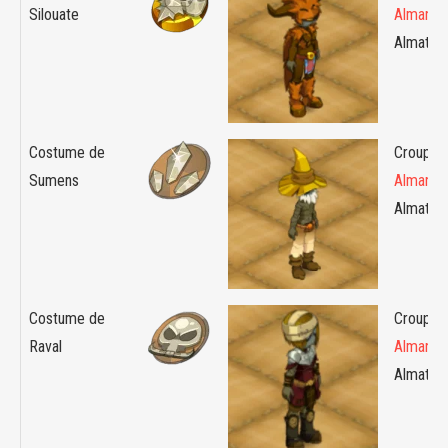
Silouate
Almanax
Almaton
Costume de
Croupier 
Sumens
Almanax
Almaton
Costume de
Croupier 
Raval
Almanax
Almaton