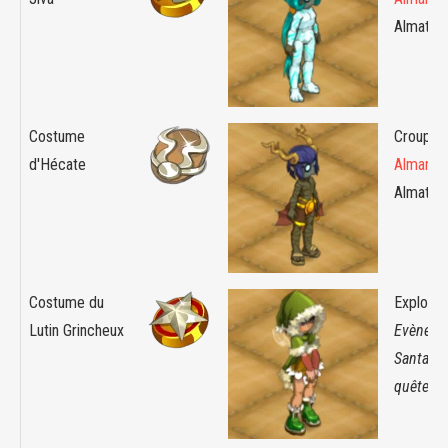
Almaton
Costume
Croupier 
d'Hécate
Almanax
Almaton
Costume du
Exploit :
Lutin Grincheux
Evèneme
Santa Fa
quête d