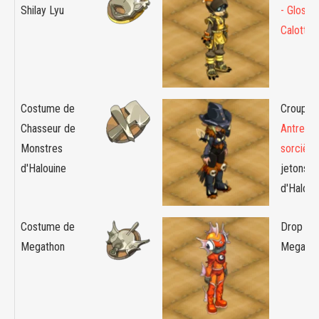
Shilay Lyu
- Glosse
Calotte
Costume de
Croupier 
Chasseur de
Antre de
Monstres
sorcière
d'Halouine
jetons
d'Haloui
Costume de
Drop :
Megathon
Megath