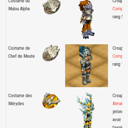
Costume du
Croupier 
Mulou Alpha
Compag
rang 5
Costume de
Croupier 
Chef de Meute
Compag
rang 10
Costume des
Croupier
Mérydes
Almanax
jetons a
avoir te
l'exploit