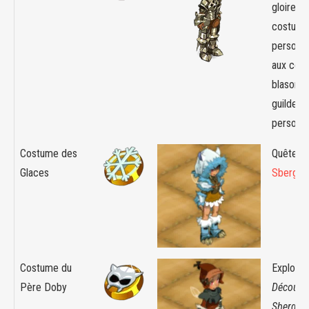
gloire. C
costume
personna
aux coul
blason d
guilde d
personn
Costume des
Quête :
Î
Glaces
Sberg
Costume du
Exploit :
Père Doby
Découver
Sberg - 