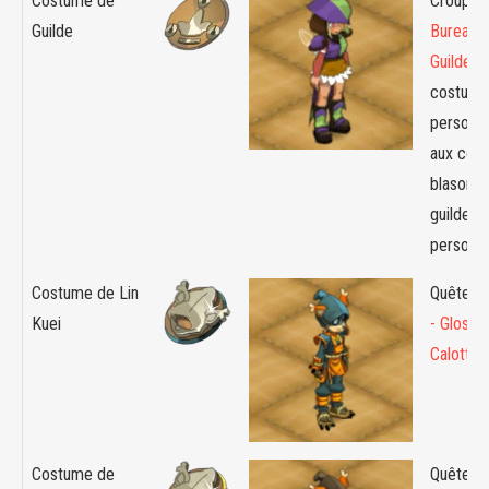
Costume de
Croupier 
Guilde
Bureau 
Guilde
- 
costume
personna
aux coul
blason d
guilde d
personn
Costume de Lin
Quête :
Kuei
- Glosse
Calotte
Costume de
Quête :