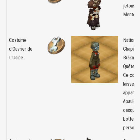
jetons d
Mentor)
Costume
Nation :
d'Ouvrier de
Chapitre
L'Usine
Brâkmar
Quête A
Ce cost
laisse
apparent
épaulette
casque e
bottes d
personn