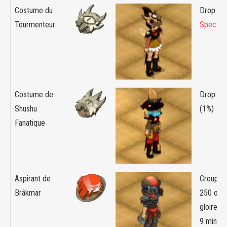
Costume du
Drop :
Tourmenteur
Spectre
Costume de
Drop :
M
Shushu
(1%)
Fanatique
Aspirant de
Croupier
Brâkmar
250 orb
gloire +
9 minim