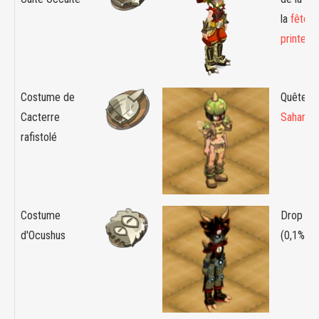
la
fête d
printem
Costume de
Quête :
Cacterre
Saharac
rafistolé
Costume
Drop :
O
d'Ocushus
(0,1%)