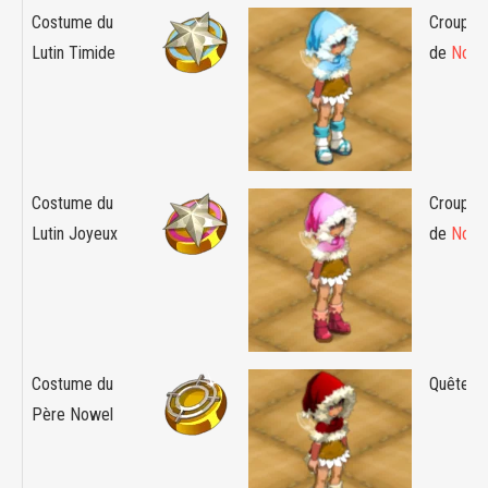
Costume du
Croupier 
Lutin Timide
de
Nowe
Costume du
Croupier 
Lutin Joyeux
de
Nowe
Costume du
Quête :
Père Nowel