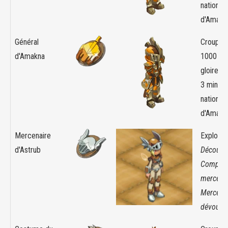
nation
d'Amakn
Général
Croupier
d'Amakna
1000 or
gloire +
3 minim
nation
d'Amakn
Mercenaire
Exploit :
d'Astrub
Découver
Comptoi
mercenai
Mercena
dévoué