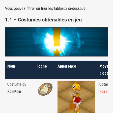
Vous pouvez filtrer ou trier les tableaux ci-dessous.
1
.1 – Costumes obtenables en jeu
Nom
Icone
Apparence
Moyen
d'obten
Costume du
Obtenabl
KoinKoin
Foire du