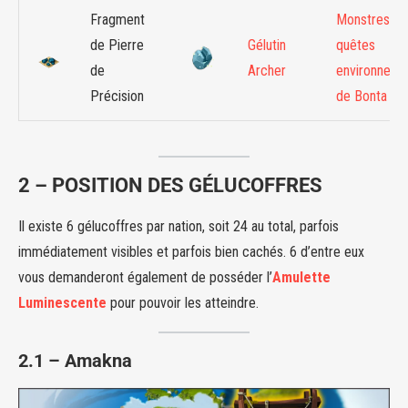
Fragment
Monstres de
de Pierre
Gélutin
quêtes
de
Archer
environneme
Précision
de Bonta
2 – POSITION DES GÉLUCOFFRES
Il existe 6 gélucoffres par nation, soit 24 au total, parfois
immédiatement visibles et parfois bien cachés. 6 d’entre eux
vous demanderont également de posséder l’
Amulette
Luminescente
pour pouvoir les atteindre.
2
.1
–
Amakna