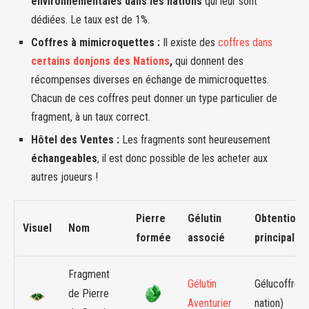
environnementales dans les nations
qui leur sont
dédiées. Le taux est de 1%.
Coffres à mimicroquettes :
Il existe des
coffres dans
certains donjons des Nations
,
qui donnent des
récompenses diverses en échange de mimicroquettes.
Chacun de ces coffres peut donner un type particulier de
fragment, à un taux correct.
Hôtel des Ventes :
Les fragments sont heureusement
échangeables
, il est donc possible de les acheter aux
autres joueurs !
Pierre
Gélutin
Obtention
Visuel
Nom
formée
associé
principale
Fragment
Gélutin
Gélucoffres 
de Pierre
Aventurier
nation)