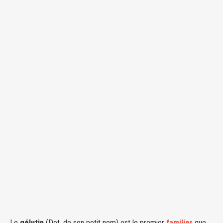
Le
gélutin
(Dot, de son petit nom) est le premier
familier
que