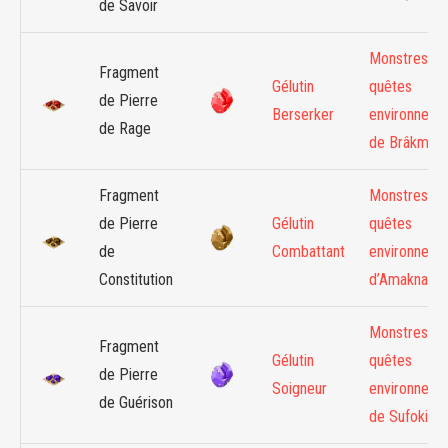
de Savoir
Monstres de
Fragment
Gélutin
quêtes
de Pierre
Berserker
environneme
de Rage
de Brâkmar
Fragment
Monstres de
de Pierre
Gélutin
quêtes
de
Combattant
environneme
Constitution
d’Amakna
Monstres de
Fragment
Gélutin
quêtes
de Pierre
Soigneur
environneme
de Guérison
de Sufokia