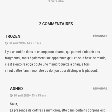
3 mars 2026
Cet îlot se situe sur la
Route Maritime
accessible depuis
l’ouest des Champs Pabong.
2 COMMENTAIRES
Le coffre est situé sous un escalier, au centre de la
Route Maritime (Champs Pabong)
mine de Bonta.
TROZEN
RÉPONDRE
30 avril 2020 - 14 h 37 min
Il y a un coffre dans le champ pour champ, qui permet d’obtenir des
fragments , mais également une apparence gelu et de la bave de mimic,
c’est aléatoire et ça coute une mimicroquette à chaque fois.
il faut battre l’archi monstre du donjon pour débloquer le ptit pont.
Cet îlot se situe sur la
Route Maritime
accessible depuis
ASHED
RÉPONDRE
l’est des Champs Pabong.
30 avril 2020 - 15 h 18 min
Salut,
La présence de coffres à mimicroquette dans certains donjons est