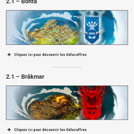
2.1 – Bonta
Le coffre est juste à la sortie ouest de la Capitale.
Cliquez ici pour découvrir les Gélucoffres
Le coffre se situe au dernier étage de la taverne.
Plaines de Cania
Capitale de Sufokia
2.1 – Brâkmar
Forêt d’Emelka (Chambre de Yugo)
Le coffre se situe à l’ouest des Plaines de Cania.
Cliquez ici pour découvrir les Gélucoffres
Ce coffre est sur le balcon d’une maison proche de la