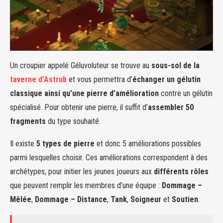
Un croupier appelé Géluvoluteur se trouve au
sous-sol de la
taverne d’Astrub
et vous permettra d’
échanger un gélutin
classique ainsi qu’une pierre d’amélioration
contre un gélutin
spécialisé. Pour obtenir une pierre, il suffit d’
assembler 50
fragments
du type souhaité.
Il existe
5 types de pierre
et donc 5 améliorations possibles
parmi lesquelles choisir. Ces améliorations correspondent à des
archétypes, pour initier les jeunes joueurs aux
différents rôles
que peuvent remplir les membres d’une équipe :
Dommage –
Mêlée
,
Dommage – Distance
,
Tank
,
Soigneur
et
Soutien
.