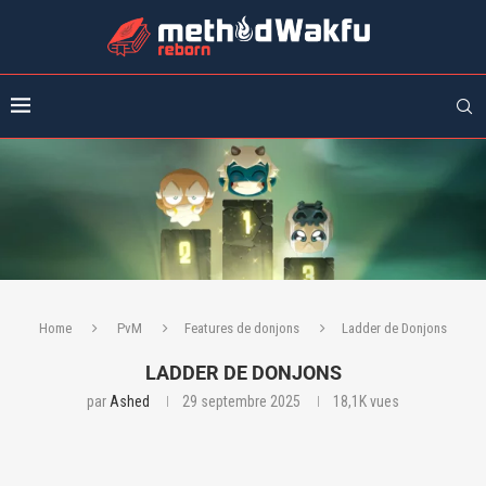
Home
PvM
Features de donjons
Ladder de Donjons
LADDER DE DONJONS
par
Ashed
29 septembre 2025
18,1K
vues