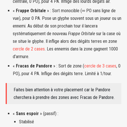
centrale, 0 PO), pour 4 PA. Inflige des lourds dégâts air.
«
Frappe Orbitale
» : Sort monocible (∞ PO sans ligne de
vue), pour 0 PA. Pose un glyphe souvent sous un joueur ou un
ennemi. Au début de son prochain tour il lancera
systématiquement de nouveau
Frappe Orbitale
sur la case où
se situe le glyphe. Il inflige alors des dégâts terres en zone
cercle de 2 cases
. Les ennemis dans la zone gagnent 1000
d’armure.
«
Fracas de Pandore
» : Sort de zone (
cercle de 3 cases
, 0
PO), pour 4 PA. Inflige des dégâts terre. Limité à 1/tour.
Faites bien attention à votre placement car le Pandore
cherchera à prendre des zones avec Fracas de Pandore.
«
Sans espoir
» (passif) :
Stabilisé