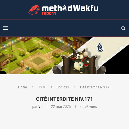
Home
PvM
Donjons
Cité Interdite Niv.171
CITÉ INTERDITE NIV.171
par
Vil
22 mai 2025
20,5K
vues