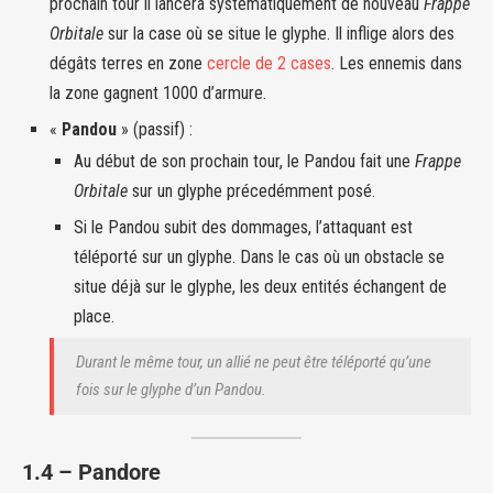
prochain tour il lancera systématiquement de nouveau
Frappe
Orbitale
sur la case où se situe le glyphe. Il inflige alors des
dégâts terres en zone
cercle de 2 cases
. Les ennemis dans
la zone gagnent 1000 d’armure.
«
Pandou
» (passif) :
Au début de son prochain tour, le Pandou fait une
Frappe
Orbitale
sur un glyphe précedémment posé.
Si le Pandou subit des dommages, l’attaquant est
téléporté sur un glyphe. Dans le cas où un obstacle se
situe déjà sur le glyphe, les deux entités échangent de
place.
Durant le même tour, un allié ne peut être téléporté qu’une
fois sur le glyphe d’un Pandou.
1.4 – Pandore