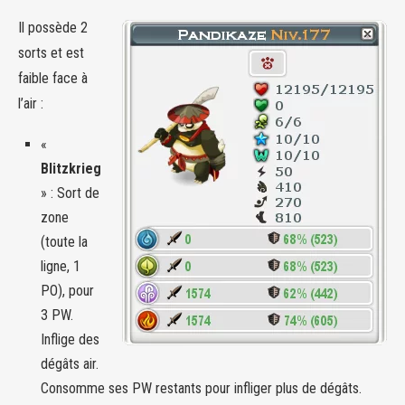
Il possède 2
sorts et est
faible face à
l’air :
«
Blitzkrieg
» : Sort de
zone
(toute la
ligne, 1
PO), pour
3 PW.
Inflige des
dégâts air.
Consomme ses PW restants pour infliger plus de dégâts.