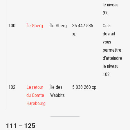
le niveau
97.
100
Île Sberg
Île Sberg
36 447 585
Cela
xp
devrait
vous
permettre
d’atteindre
le niveau
102.
102
Le retour
Île des
5 038 260 xp
du Comte
Wabbits
Harebourg
111 – 125