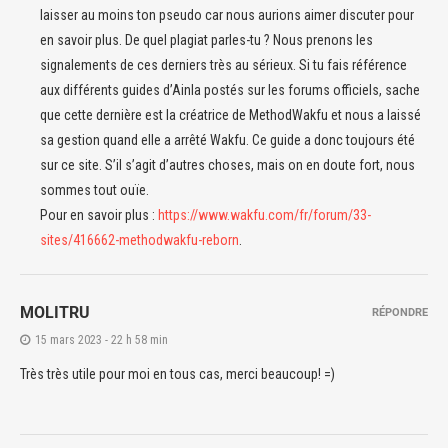
laisser au moins ton pseudo car nous aurions aimer discuter pour
en savoir plus. De quel plagiat parles-tu ? Nous prenons les
signalements de ces derniers très au sérieux. Si tu fais référence
aux différents guides d’Ainla postés sur les forums officiels, sache
que cette dernière est la créatrice de MethodWakfu et nous a laissé
sa gestion quand elle a arrêté Wakfu. Ce guide a donc toujours été
sur ce site. S’il s’agit d’autres choses, mais on en doute fort, nous
sommes tout ouïe.
Pour en savoir plus :
https://www.wakfu.com/fr/forum/33-
sites/416662-methodwakfu-reborn
.
MOLITRU
RÉPONDRE
15 mars 2023 - 22 h 58 min
Très très utile pour moi en tous cas, merci beaucoup! =)