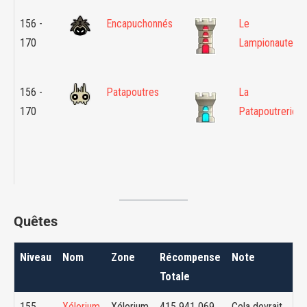
156 -
Encapuchonnés
Le
170
Lampionaute
156 -
Patapoutres
La
170
Patapoutrerie
Quêtes
Niveau
Nom
Zone
Récompense
Note
Totale
155
Xélorium
Xélorium
415 941 069
Cela devrait