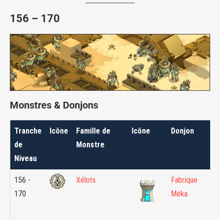
156 – 170
Monstres & Donjons
Tranche
Icône
Famille de
Icône
Donjon
de
Monstre
Niveau
156 -
Xélots
Fabrique
170
Méka