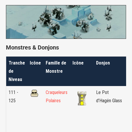
Monstres & Donjons
Tranche
Icône
Famille de
Icône
Donjon
Z
de
Monstre
Niveau
111 -
Craqueleurs
Le Pot
Îl
125
Polaires
d’Hagën Glass
Vi
E
E