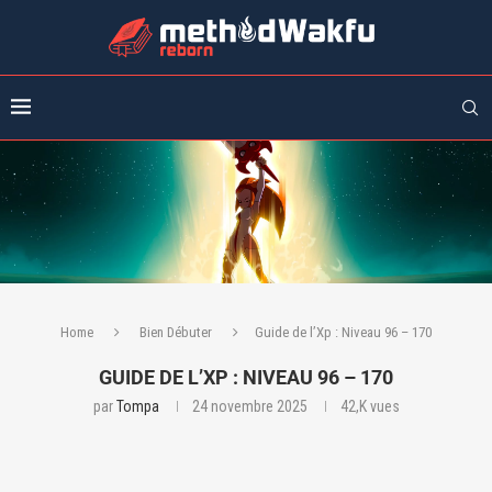
Home
Bien Débuter
Guide de l’Xp : Niveau 96 – 170
GUIDE DE L’XP : NIVEAU 96 – 170
par
Tompa
24 novembre 2025
42,K
vues