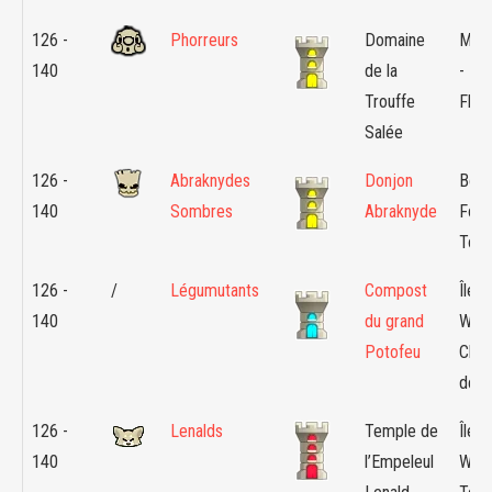
126 -
Phorreurs
Domaine
Mont
140
de la
- Ba
Trouffe
Flan
Salée
126 -
Abraknydes
Donjon
Bont
140
Sombres
Abraknyde
Four
Tonk
126 -
/
Légumutants
Compost
Île d
140
du grand
Wabb
Potofeu
Cha
déva
126 -
Lenalds
Temple de
Île d
140
l’Empeleul
Wabb