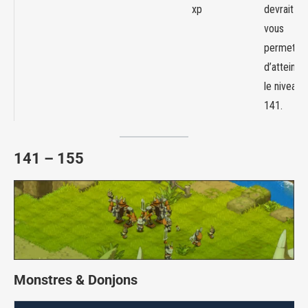
xp
devrait
vous
permettre
d’atteindr
le niveau
141.
141 – 155
Monstres & Donjons