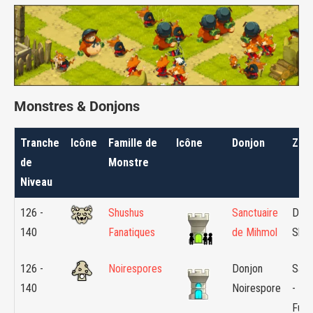
Monstres & Donjons
Tranche
Icône
Famille de
Icône
Donjon
Zon
de
Monstre
Niveau
126 -
Shushus
Sanctuaire
Dime
140
Fanatiques
de Mihmol
Shuk
126 -
Noirespores
Donjon
Saha
140
Noirespore
- La
Fun