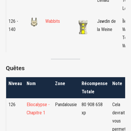
Lenald
Terri
Lena
126 -
Wabbits
Jawdin de
Île d
140
la Weine
Wabb
Terri
Wabb
Quêtes
Niveau
Nom
Zone
Récompense
Note
Totale
126
Eliocalypse -
Pandalousie
80 908 658
Cela
Chapitre 1
xp
devrait
vous
permettre