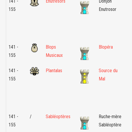
141 -
Enutrésors
Donjon
Enu
155
Enutrosor
141 -
Blops
Blopéra
Br
155
Musicaux
Mac
141 -
Plantalas
Source du
Pa
155
Mal
- M
Sa
141 -
/
Sabléoptères
Ruche-mère
Île
155
Sabléoptère
Wab