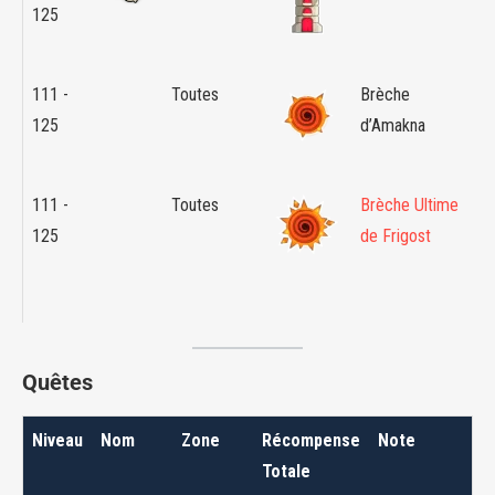
125
M
S
111 -
Toutes
Brèche
A
125
d’Amakna
P
R
111 -
Toutes
Brèche Ultime
Îl
125
de Frigost
C
d
H
Quêtes
Niveau
Nom
Zone
Récompense
Note
Totale