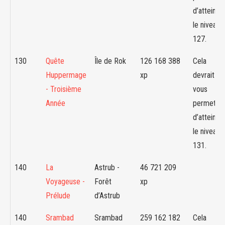
d’atteindr
le niveau
127.
130
Quête
Île de Rok
126 168 388
Cela
Huppermage
xp
devrait
- Troisième
vous
Année
permettre
d’atteindr
le niveau
131.
140
La
Astrub -
46 721 209
Voyageuse -
Forêt
xp
Prélude
d’Astrub
140
Srambad
Srambad
259 162 182
Cela