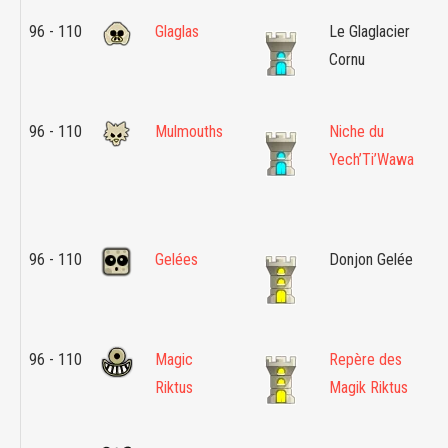
96 - 110
Glaglas
Le Glaglacier
Île
Cornu
La
de
96 - 110
Mulmouths
Niche du
Île
Yech’Ti’Wawa
Vil
En
En
96 - 110
Gelées
Donjon Gelée
Bil
Ge
Di
96 - 110
Magic
Repère des
Am
Riktus
Magik Riktus
Pl
Ri