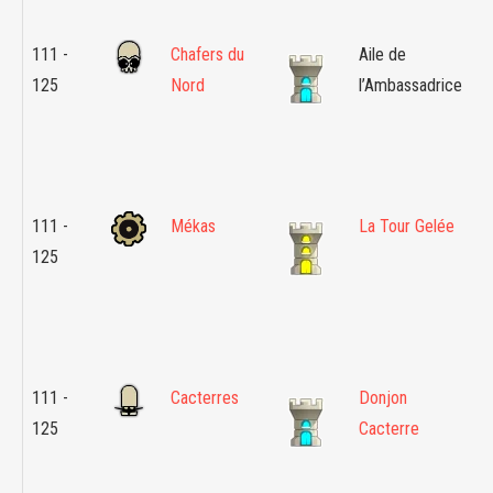
111 -
Chafers du
Aile de
Îl
125
Nord
l’Ambassadrice
Vi
E
E
111 -
Mékas
La Tour Gelée
Îl
125
C
d
H
111 -
Cacterres
Donjon
S
125
Cacterre
D
S