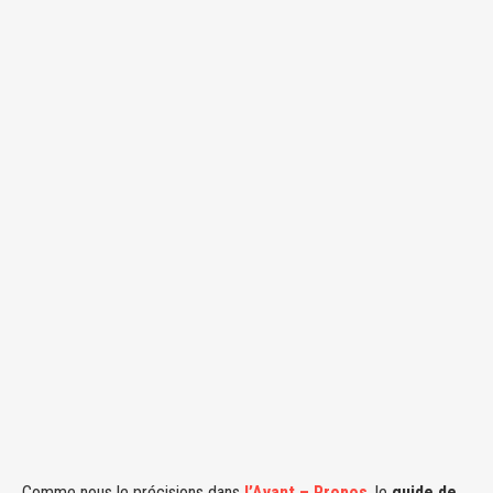
Comme nous le précisions dans
l’Avant – Propos
, le
guide de