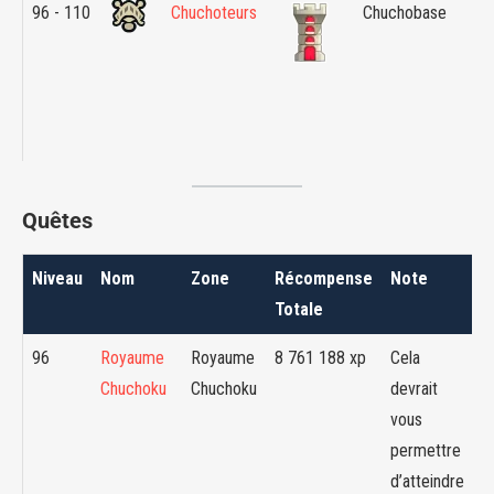
96 - 110
Chuchoteurs
Chuchobase
Ro
Ch
Ch
Quêtes
Niveau
Nom
Zone
Récompense
Note
Totale
96
Royaume
Royaume
8 761 188 xp
Cela
Chuchoku
Chuchoku
devrait
vous
permettre
d’atteindre