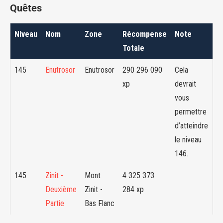
Quêtes
Niveau
Nom
Zone
Récompense
Note
Totale
145
Enutrosor
Enutrosor
290 296 090
Cela
xp
devrait
vous
permettre
d’atteindre
le niveau
146.
145
Zinit -
Mont
4 325 373
Deuxième
Zinit -
284 xp
Partie
Bas Flanc