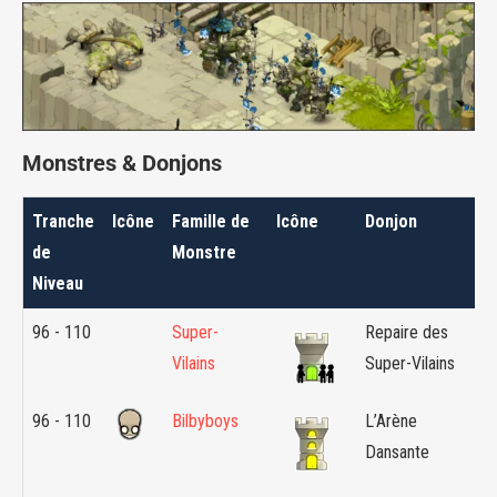
Monstres & Donjons
Tranche
Icône
Famille de
Icône
Donjon
Zo
de
Monstre
Niveau
96 - 110
Super-
Repaire des
Ka
Vilains
Super-Vilains
96 - 110
Bilbyboys
L’Arène
Bil
Dansante
Co
Ge