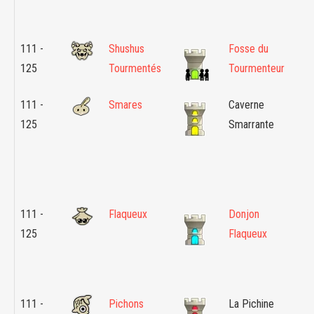
111 -
Shushus
Fosse du
D
125
Tourmentés
Tourmenteur
S
111 -
Smares
Caverne
M
125
Smarrante
-
F
111 -
Flaqueux
Donjon
S
125
Flaqueux
M
d
F
111 -
Pichons
La Pichine
S