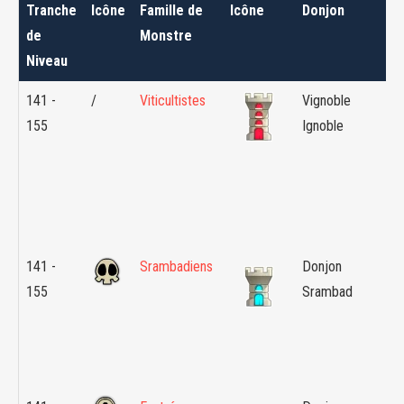
Tranche
Icône
Famille de
Icône
Donjon
Zo
de
Monstre
Niveau
141 -
/
Viticultistes
Vignoble
Île
155
Ignoble
Mo
141 -
Srambadiens
Donjon
Sr
155
Srambad