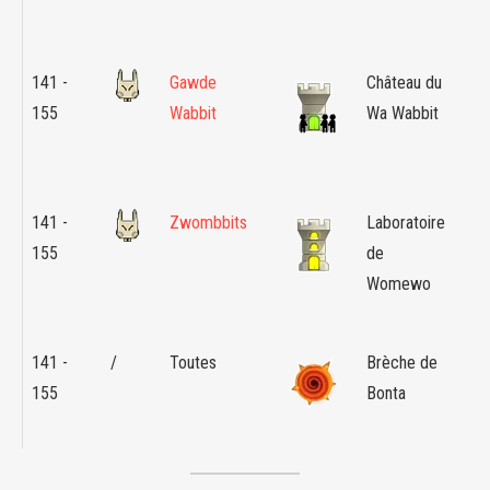
Ca
en
141 -
Gawde
Château du
Île
155
Wabbit
Wa Wabbit
Wab
Ter
Wa
141 -
Zwombbits
Laboratoire
Île
155
de
Wab
Womewo
Sou
Mo
141 -
/
Toutes
Brèche de
Bon
155
Bonta
Fo
Ton