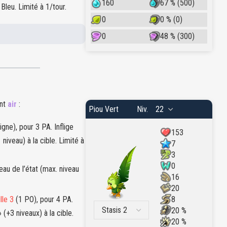
160
67 % (500)
 Bleu. Limité à 1/tour.
0
0 % (0)
0
48 % (300)
ent
air
:
Piou Vert
Niv.
gne), pour 3 PA. Inflige
153
 niveau) à la cible. Limité à
7
3
0
eau de l’état (max. niveau
16
20
8
lle 3
(1 PO), pour 4 PA.
20 %
 (+3 niveaux) à la cible.
20 %