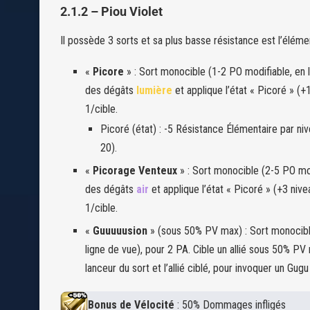
2.1.2 – Piou Violet
Il possède 3 sorts et sa plus basse résistance est l’élém
«
Picore
» : Sort monocible (1-2 PO modifiable, en li
des dégâts
lumière
et applique l’état « Picoré » (+1
1/cible.
Picoré (état) : -5 Résistance Élémentaire par niv
20).
«
Picorage Venteux
» : Sort monocible (2-5 PO modi
des dégâts
air
et applique l’état « Picoré » (+3 nivea
1/cible.
«
Guuuuusion
» (sous 50% PV max) : Sort monocible
ligne de vue), pour 2 PA. Cible un allié sous 50% P
lanceur du sort et l’allié ciblé, pour invoquer un Gugu
Bonus de Vélocité
: 50% Dommages infligés